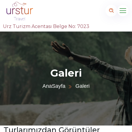
Urz Turizm Acentası Belge No: 7023
Galeri
AnaSayfa
Galeri
Turlarımızdan Görüntüler