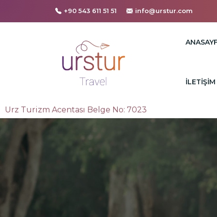
+90 543 611 51 51
info@urstur.com
ANASAY
İLETIŞIM
Urz Turizm Acentası Belge No: 7023