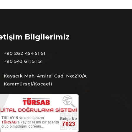
letişim Bilgilerimiz
+90 262 454 51 51
+90 543 611 51 51
Kayacık Mah. Amiral Cad. No:210/A
Karamürsel/Kocaeli