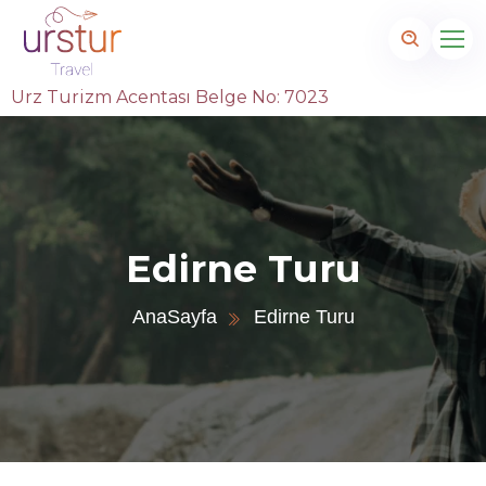
Urz Turizm Acentası Belge No: 7023
Edirne Turu
AnaSayfa
Edirne Turu