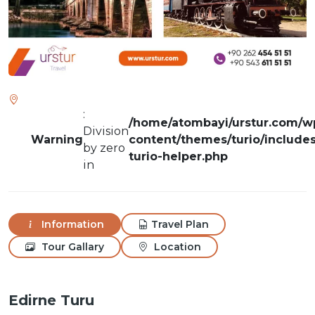
:
/home/atombayi/urstur.com/w
Division
Warning
content/themes/turio/includes
by zero
turio-helper.php
in
Information
Travel Plan
Tour Gallary
Location
Edirne Turu