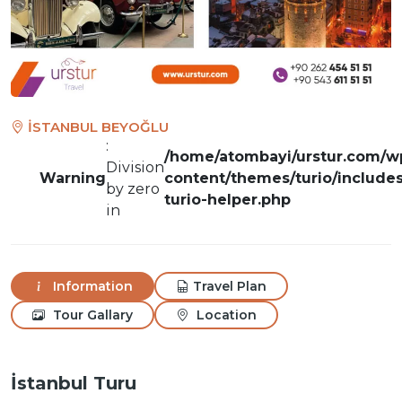
İSTANBUL BEYOĞLU
:
/home/atombayi/urstur.com/w
Division
Warning
content/themes/turio/includes
by zero
turio-helper.php
in
Information
Travel Plan
Tour Gallary
Location
İstanbul Turu