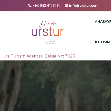
+90 543 611 51 51
info@urstur.com
ANASAY
İLETIŞIM
Urz Turizm Acentası Belge No: 7023