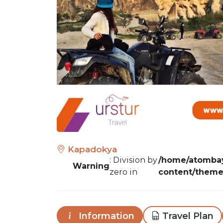
Kapadokya
: Division by
/home/atombay
Warning
zero in
content/themes
Information
Travel Plan