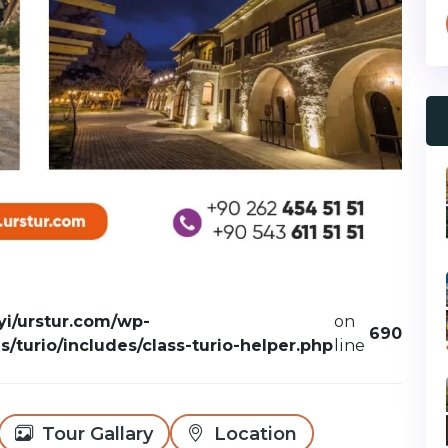
i/urstur.com/wp-
on
690
/turio/includes/class-turio-helper.php
line
Tour Gallary
Location