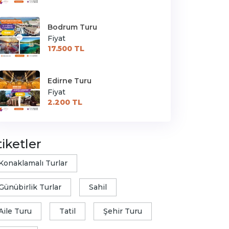
Bodrum Turu
Fiyat
17.500 TL
Edirne Turu
Fiyat
2.200 TL
tiketler
Konaklamalı Turlar
Günübirlik Turlar
Sahil
Aile Turu
Tatil
Şehir Turu