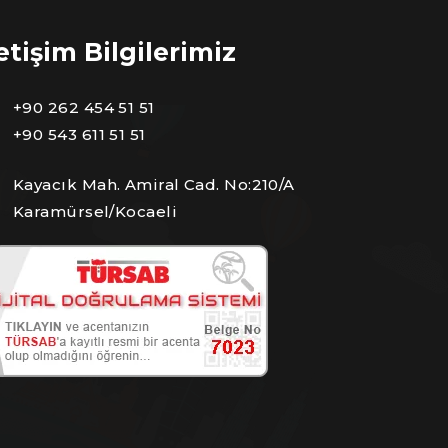
letişim Bilgilerimiz
+90 262 454 51 51
+90 543 611 51 51
Kayacık Mah. Amiral Cad. No:210/A
Karamürsel/Kocaeli