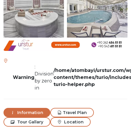
:
/home/atombayi/urstur.com/w
Division
Warning
content/themes/turio/includes
by zero
turio-helper.php
in
Information
Travel Plan
Tour Gallary
Location