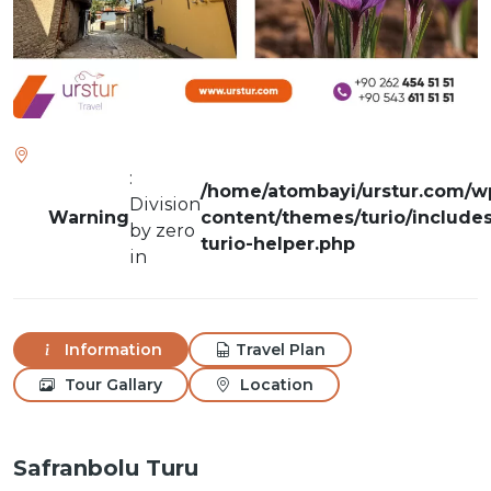
:
/home/atombayi/urstur.com/w
Division
Warning
content/themes/turio/includes
by zero
turio-helper.php
in
Information
Travel Plan
Tour Gallary
Location
Safranbolu Turu